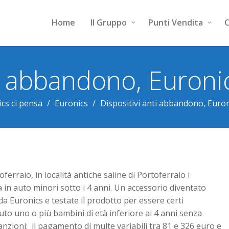
Home
Il Gruppo
Punti Vendita
C
ti abbandono, Euroni
cs ci pensa
/
Euronics
/
Dispositivi anti abbandono, Euron
ferraio, in località antiche saline di Portoferraio i
 in auto minori sotto i 4 anni. Un accessorio diventato
da Euronics e testate il prodotto per essere certi
 auto uno o più bambini di età inferiore ai 4 anni senza
 sanzioni: il pagamento di multe variabili tra 81 e 326 euro e