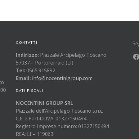
Se
CONTATTI
Indirizzo:
Piazzale Arcipelago Toscano
57037 – Portoferraio (LI)
Tel:
0565.915892
Email:
info@nocentinigroup.com
to
300
DATI FISCALI
NOCENTINI GROUP SRL
Piazzale dell’Arcipelago Toscano s.n.c.
C.F. e Partita IVA: 01327150494
Registro Imprese numero: 01327150494
REA: LI – 119063